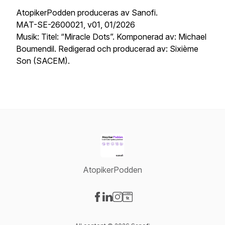
AtopikerPodden produceras av Sanofi.
MAT-SE-2600021, v01, 01/2026
Musik: Titel: “Miracle Dots”. Komponerad av: Michael
Boumendil. Redigerad och producerad av: Sixième
Son (SACEM).
AtopikerPodden
Visit our Facebook page
Visit our LinkedIn page
Visit our Instagram page
Visit our Website page