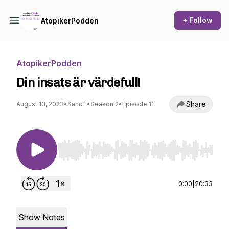
+ Follow
AtopikerPodden
AtopikerPodden
Din insats är värdefull!
Share
August 13, 2023
•
Sanofi
•
Season 2
•
Episode 11
Use Left/Right to seek, Home/End to jump to st
0:00
|
20:33
Show Notes