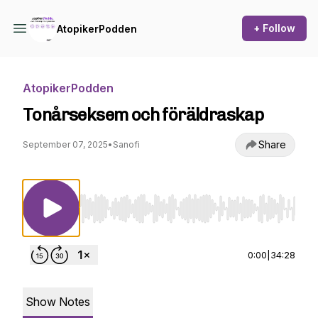
+ Follow
AtopikerPodden
AtopikerPodden
Tonårseksem och föräldraskap
Share
September 07, 2025
•
Sanofi
Use Left/Right to seek, Home/End to jump to st
0:00
|
34:28
Show Notes